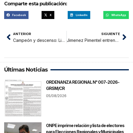
Comparte esta publicación:
Facebook
X
LinkedIn
WhatsApp
ANTERIOR
SIGUIENTE
Campeón y descenso: Liga 1, todo se resolverá en la última fecha
Jimenez Pimentel entrenará en coliseo Bicentenario previo a su presentación en Asunción
Últimas Noticias
ORDENANZA REGIONAL N° 007-2026-
GRSM/CR
05/08/2026
ONPE imprime relación y lista de electores
para Elecciones Regionales y Municipales