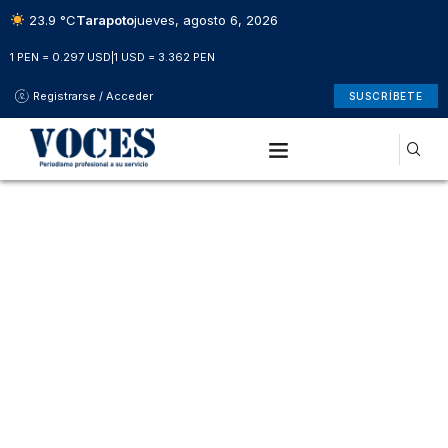
23.9 °C
Tarapoto
jueves, agosto 6, 2026
1 PEN = 0.297 USD
|
1 USD = 3.362 PEN
Registrarse / Acceder
SUSCRÍBETE