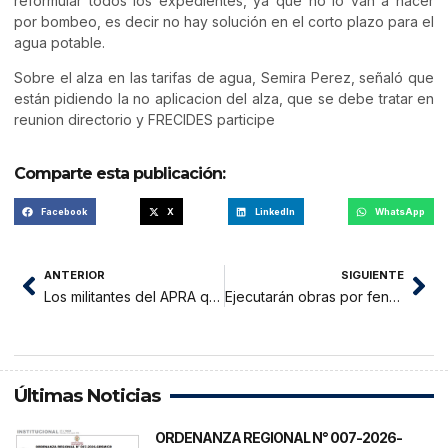
reformular todos los expedientes, ya que no lo van a hacer
por bombeo, es decir no hay solución en el corto plazo para el
agua potable.
Sobre el alza en las tarifas de agua, Semira Perez, señaló que
están pidiendo la no aplicacion del alza, que se debe tratar en
reunion directorio y FRECIDES participe
Comparte esta publicación:
Facebook
X
LinkedIn
WhatsApp
ANTERIOR
SIGUIENTE
Los militantes del APRA que quieren postular al Congreso
Ejecutarán obras por fenómeno El Niño con presupuesto gestionado por Noriega
Últimas Noticias
ORDENANZA REGIONAL N° 007-2026-