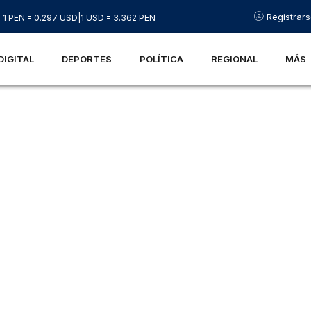
Registrar
1 PEN = 0.297 USD
|
1 USD = 3.362 PEN
DIGITAL
DEPORTES
POLÍTICA
REGIONAL
MÁS