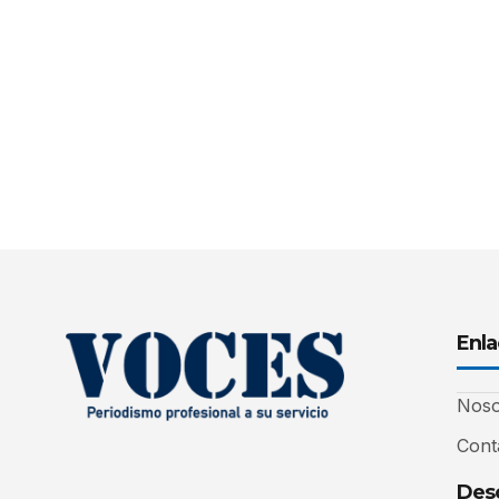
Enla
Noso
Cont
Desc