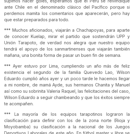
supimos hacer goles, esperamos que el Perú se reivindique
ante Chile en el denominado clásico del Pacífico porque si
perdemos mamita los comentarios que aparecerán, pero hay
que estar preparados para todo.
*** Muchos aficionados, viajarán a Chachapoyas, para aparte
de conocer Kuelap, mirar el partido que sostendrán UPP y
Unión Tarapoto, de verdad nos alegra que nuestro equipo
tendrá el apoyo de los sanmartinenses que viajarán también
mañana, una bonita forma de pasar un buen fin de semana.
*** Ayer estuvo por Lima, cumpliendo un año más de feliz
existencia el segundo de la familia Quevedo Lao, Wilson
Eduardo cumplió años ayer y un poco tarde le hacemos llegar
a mi nombre, de mamá Ayde, sus hermanos Chanita y Manuel
así como su sobrinita Valeria Raquel, las felicitaciones del caso,
Wilson Eduardo a seguir chambeando y que los éxitos siempre
te acompañen.
*** La mayoría de los equipos tarapotinos lograron la
clasificación para definir con los de la zona norte (Rioja y
Moyobamba) su clasificación a la nacional de los Juegos
Deportivos Laborales de este año, En fútbol master y libre se