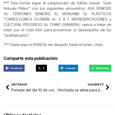
*** Esta noche sigue el campeonato de fulbito master “Juan
Arévalo Pilileo” con los siguientes encuentros: ASA SENIORS
Vs. TERRONES SENIORS; EL MORUMBI Vs. PLÁSTICOS
TORRES;CLINICA GUZMÁN Vs. V & F REPRESENTACIONES y
CULTURAL PROGRESO Vs. CHINO GAMARRA, vamos a tratar de
estar por el Club ASA para presenciar el desempeño de los
“anaftalinados”.
*** Hasta aquí mi KARICIA me despido hasta el lunes, chao.
Comparte esta publicación:
Facebook
X
LinkedIn
WhatsApp
ANTERIOR
SIGUIENTE
Portada del día 10 de octubre de 2015
Hinchada se alista para partir y apoyar a Unión en Chachapoyas