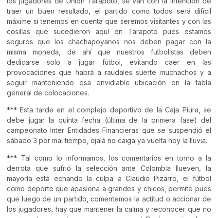
los jugadores de Unión Tarapoto, se van con la intención de
traer un buen resultado, el partido como todos será difícil
máxime si tenemos en cuenta que seremos visitantes y con las
cosillas que sucedieron aquí en Tarapoto pues estamos
seguros que los chachapoyanos nos deben pagar con la
misma moneda, de ahí que nuestros futbolistas deben
dedicarse solo a jugar fútbol, evitando caer en las
provocaciones que habrá a raudales suerte muchachos y a
seguir manteniendo esa envidiable ubicación en la tabla
general de colocaciones.
*** Esta tarde en el complejo deportivo de la Caja Piura, se
debe jugar la quinta fecha (última de la primera fase) del
campeonato Inter Entidades Financieras que se suspendió el
sábado 3 por mal tiempo, ojalá no caiga ya vuelta hoy la lluvia.
*** Tal como lo informamos, los comentarios en torno a la
derrota que sufrió la selección ante Colombia llueven, la
mayoría está echando la culpa a Claudio Pizarro, el fútbol
como deporte que apasiona a grandes y chicos, permite pues
que luego de un partido, comentemos la actitud o accionar de
los jugadores, hay que mantener la calma y reconocer que no