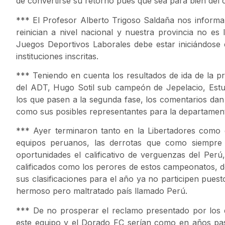
de convertirse su retorno pues que sea para bien del
*** El Profesor Alberto Trigoso Saldaña nos inform
reinician a nivel nacional y nuestra provincia no es
Juegos Deportivos Laborales debe estar iniciándose
instituciones inscritas.
*** Teniendo en cuenta los resultados de ida de la p
del ADT, Hugo Sotil sub campeón de Jepelacio, Estu
los que pasen a la segunda fase, los comentarios d
como sus posibles representantes para la departament
*** Ayer terminaron tanto en la Libertadores como 
equipos peruanos, las derrotas que como siempre 
oportunidades el calificativo de verguenzas del Perú
calificados como los perores de estos campeonatos, de
sus clasificaciones para el año ya no participen puest
hermoso pero maltratado país llamado Perú.
*** De no prosperar el reclamo presentado por los 
este equipo y el Dorado FC serían como en años pas