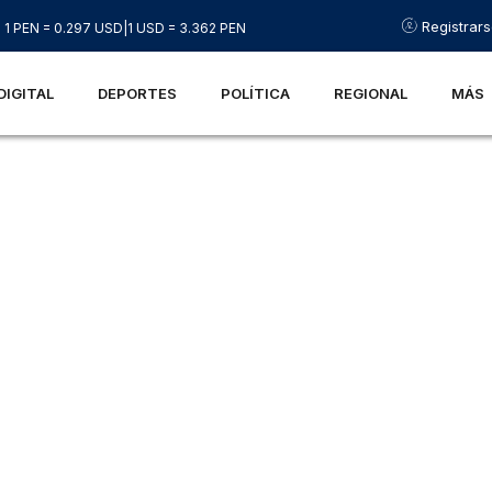
Registrar
1 PEN = 0.297 USD
|
1 USD = 3.362 PEN
DIGITAL
DEPORTES
POLÍTICA
REGIONAL
MÁS