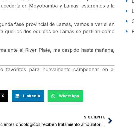
n sucedería en Moyobamba y Lamas, estaremos a la
unda fase provincial de Lamas, vamos a ver si en
P
 ya que los dos equipos de Lamas se perfilan como
ma ante el River Plate, me despido hasta mañana,
o favoritos para nuevamente campeonar en el
X
LinkedIn
WhatsApp
SIGUIENTE
Pacientes oncológicos reciben tratamiento ambulatorio de quimioterapia en el Hospital Tarapoto