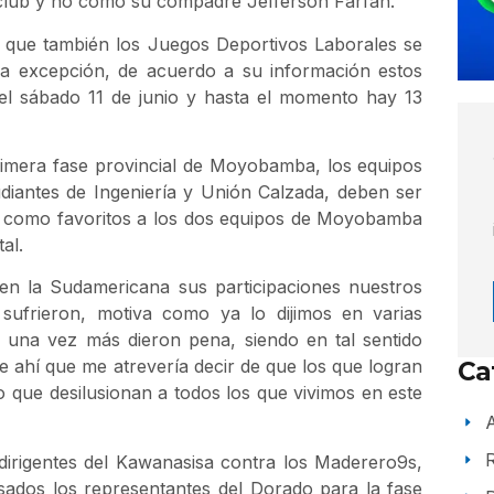
 club y no como su compadre Jefferson Farfán.
a que también los Juegos Deportivos Laborales se
 la excepción, de acuerdo a su información estos
 el sábado 11 de junio y hasta el momento hay 13
rimera fase provincial de Moyobamba, los equipos
diantes de Ingeniería y Unión Calzada, deben ser
an como favoritos a los dos equipos de Moyobamba
al.
en la Sudamericana sus participaciones nuestros
sufrieron, motiva como ya lo dijimos en varias
, una vez más dieron pena, siendo en tal sentido
 ahí que me atrevería decir de que los que logran
Ca
o que desilusionan a todos los que vivimos en este
A
dirigentes del Kawanasisa contra los Maderero9s,
ados los representantes del Dorado para la fase