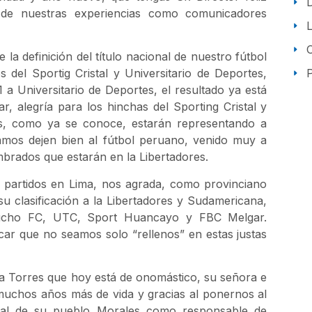
r de nuestras experiencias como comunicadores
 la definición del título nacional de nuestro fútbol
P
 del Sportig Cristal y Universitario de Deportes,
1 a Universitario de Deportes, el resultado ya está
, alegría para los hinchas del Sporting Cristal y
os, como ya se conoce, estarán representando a
amos dejen bien al fútbol peruano, venido muy a
mbrados que estarán en la Libertadores.
s partidos en Lima, nos agrada, como provinciano
u clasificación a la Libertadores y Sudamericana,
cucho FC, UTC, Sport Huancayo y FBC Melgar.
ar que no seamos solo “rellenos” en estas justas
a Torres que hoy está de onomástico, su señora e
 muchos años más de vida y gracias al ponernos al
trital de su pueblo Morales como responsable de