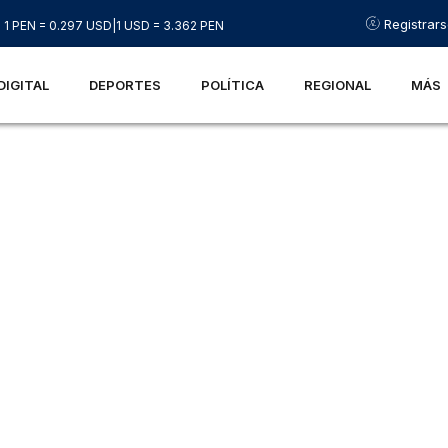
Registrar
1 PEN = 0.297 USD
|
1 USD = 3.362 PEN
DIGITAL
DEPORTES
POLÍTICA
REGIONAL
MÁS