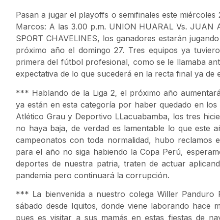
Pasan a jugar el playoffs o semifinales este miércoles
Marcos: A las 3.00 p.m. UNION HUARAL Vs. JUAN A
SPORT CHAVELINES, los ganadores estarán jugando la 
próximo año el domingo 27. Tres equipos ya tuviero
primera del fútbol profesional, como se le llamaba an
expectativa de lo que sucederá en la recta final ya de e
*** Hablando de la Liga 2, el próximo año aumentará
ya están en esta categoría por haber quedado en los t
Atlético Grau y Deportivo LLacuabamba, los tres hicier
no haya baja, de verdad es lamentable lo que este 
campeonatos con toda normalidad, hubo reclamos e
para el año no siga habiendo la Copa Perú, esperamos
deportes de nuestra patria, traten de actuar aplicand
pandemia pero continuará la corrupción.
*** La bienvenida a nuestro colega Willer Panduro 
sábado desde Iquitos, donde viene laborando hace m
pues es visitar a sus mamás en estas fiestas de na