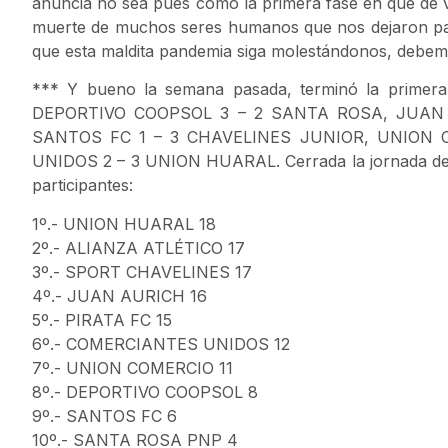
anuncia no sea pues como la primera fase en que de v
muerte de muchos seres humanos que nos dejaron par
que esta maldita pandemia siga molestándonos, debem
*** Y bueno la semana pasada, terminó la primera f
DEPORTIVO COOPSOL 3 – 2 SANTA ROSA, JUAN 
SANTOS FC 1 – 3 CHAVELINES JUNIOR, UNION 
UNIDOS 2 – 3 UNION HUARAL. Cerrada la jornada de la
participantes:
1º.- UNION HUARAL 18
2º.- ALIANZA ATLÉTICO 17
3º.- SPORT CHAVELINES 17
4º.- JUAN AURICH 16
5º.- PIRATA FC 15
6º.- COMERCIANTES UNIDOS 12
7º.- UNION COMERCIO 11
8º.- DEPORTIVO COOPSOL 8
9º.- SANTOS FC 6
10º.- SANTA ROSA PNP 4