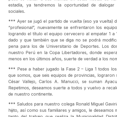
estadía, ya tendremos la oportunidad de dialoga
sociales.
*** Ayer se jugó el partido de vuelta (eso ya vuelta) de
“profesional”, nuevamente se enfrentaron los equipos
logrando el título el equipo cervecero al empatar 1 a 
dado y que también que se diga no se podrá modificar
pena para los de Universitario de Deportes. Los d
nuestro Perú en la Copa Libertadores, donde esper
menos en los últimos años, suerte de verdad a los no
*** Pese a haber jugado la Fase 2 – Liga 1 todos lo
que somos, que seis equipos de provincias, lograron s
César Vallejo, Carlos A. Manucci, se suman Aya
Repetimos, deseamos suerte a todos y vuelvo a recalc
de nuestro continente.
*** Saludos para nuestro colega Ronald Miguel Gaviri
hijito, así como sus familiares y amigos, le deseamos
tanto del trabajo que realiza la Municipalidad Dis