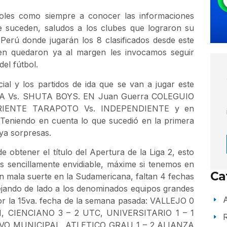
oles como siempre a conocer las informaciones
te suceden, saludos a los clubes que lograron su
 Perú donde jugarán los 8 clasificados desde este
en quedaron ya al margen les invocamos seguir
el fútbol.
al y los partidos de ida que se van a jugar este
DA Vs. SHUTA BOYS. EN Juan Guerra COLEGUIO
RIENTE TARAPOTO Vs. INDEPENDIENTE y en
iendo en cuenta lo que sucedió en la primera
ya sorpresas.
 obtener el título del Apertura de la Liga 2, esto
s sencillamente envidiable, máxime si tenemos en
Ca
n mala suerte en la Sudamericana, faltan 4 fechas
jando de lado a los denominados equipos grandes
A
por la 15va. fecha de la semana pasada: VALLEJO 0
 CIENCIANO 3 – 2 UTC, UNIVERSITARIO 1 – 1
VO MUNICIPAL, ATLETICO GRAU 1 – 2 ALIANZA