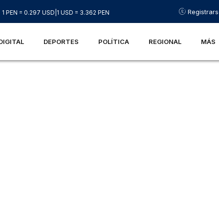
Registrar
1 PEN = 0.297 USD
|
1 USD = 3.362 PEN
DIGITAL
DEPORTES
POLÍTICA
REGIONAL
MÁS