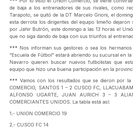
*** Por lo visto el Unión Comercio, se viene convirti
de baja a los entrenadores de sus rivales, como r
Tarapoto, se quitó de la DT Marcelo Grioni, el doming
esta derrota los dirigentes del equipo limeño dejaron
por Jahir Butrón, este domingo a las 13 horas el Uni
que no siga dando de baja con sus triunfos al entrenad
*** Nos informan sus gestores o sea los hermanos
“Escuela de Fútbol” estará abriendo su sucursal en la
Navarro quieren buscar nuevos futbolistas que es
equipo que hizo una buena participación en la provinci
*** Vamos con los resultados que se dieron por l
COMERCIO, SANTOS 1 – 2 CUSCO FC, LLACUABAM
ALFONSO UGARTE, JUAN AURICH 3 – 3 ALIA
COMERCIANTES UNIDOS. La tabla está así:
1.- UNION COMERCIO 19
2.- CUSCO FC 14