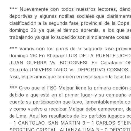
*** Nuevamente con todos nuestros lectores, dánd
deportivas y algunas notillas sociales que diariamen
clasificación a la segunda fase provincial de la Copa
domingo 29 ya que el tiempo apremia, a los que s
trabajando ya que lo sucedido son simplemente cosas d
*** Vamos con los pares de la segunda fase provinci
domingo 29: En Shapaja LUIS DE LA PUENTE UCE
JUAN GUERRA Vs. BOLOGNESI. En Cacatachi O
Chazuta UNIVERSITARIO Vs. DEPORTIVO COSMOS. Ten
fase, esperamos que también en esta segunda fase ha
*** Creo que el FBC Melgar tiene la primera opción de
debido a que está en el primer lugar y su campaña e
cuenta su participación que tuvo, lamentablemente co
y como vuelvo a recalcar Melgar debe campeonar, de
de Lima. Aquí los resultados de los partidos jugados 
– 1 CANTOLAO, SAN MARTIN 3 – 1 CARLOS STEIN,
SPORTING CRISTAL, ALIANZA LIMA 3 – 0 DEPORTI