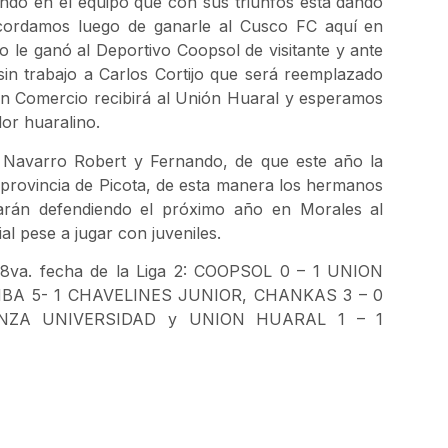
endo en el equipo que con sus triunfos está dando
ecordamos luego de ganarle al Cusco FC aquí en
o le ganó al Deportivo Coopsol de visitante y ante
 sin trabajo a Carlos Cortijo que será reemplazado
ón Comercio recibirá al Unión Huaral y esperamos
or huaralino.
 Navarro Robert y Fernando, de que este año la
 provincia de Picota, de esta manera los hermanos
tarán defendiendo el próximo año en Morales al
al pese a jugar con juveniles.
a 8va. fecha de la Liga 2: COOPSOL 0 – 1 UNION
BA 5- 1 CHAVELINES JUNIOR, CHANKAS 3 – 0
NZA UNIVERSIDAD y UNION HUARAL 1 – 1