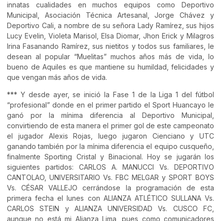
innatas cualidades en muchos equipos como Deportivo
Municipal, Asociación Técnica Artesanal, Jorge Chávez y
Deportivo Cali, a nombre de su señora Lady Ramírez, sus hijos
Lucy Evelin, Violeta Marisol, Elsa Diomar, Jhon Erick y Milagros
Irina Fasanando Ramírez, sus nietitos y todos sus familiares, le
desean al popular “Muelitas” muchos años más de vida, lo
bueno de Aquiles es que mantiene su humildad, felicidades y
que vengan más años de vida.
*** Y desde ayer, se inició la Fase 1 de la Liga 1 del fútbol
“profesional” donde en el primer partido el Sport Huancayo le
ganó por la mínima diferencia al Deportivo Municipal,
convirtiendo de esta manera el primer gol de este campeonato
el jugador Alexis Rojas, luego jugaron Cienciano y UTC
ganando también por la mínima diferencia el equipo cusqueño,
finalmente Sporting Cristal y Binacional. Hoy se jugarán los
siguientes partidos: CARLOS A. MANUCCI Vs. DEPORTIVO
CANTOLAO, UNIVERSITARIO Vs. FBC MELGAR y SPORT BOYS
Vs. CÉSAR VALLEJO cerrándose la programación de esta
primera fecha el lunes con ALIANZA ATLÉTICO SULLANA Vs.
CARLOS STEIN y ALIANZA UNIVERSIDAD Vs. CUSCO FC,
aunque no está mi Alianza Lima, pues como comunicadores