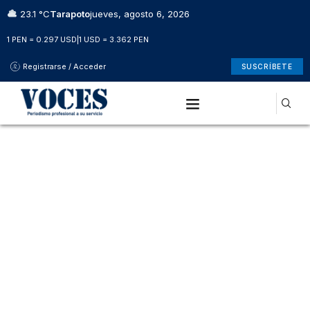
23.1 °C
Tarapoto
jueves, agosto 6, 2026
1 PEN = 0.297 USD
|
1 USD = 3.362 PEN
Registrarse / Acceder
SUSCRÍBETE