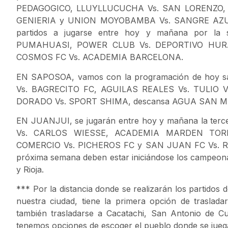
PEDAGOGICO, LLUYLLUCUCHA Vs. SAN LORENZO, 
GENIERIA y UNION MOYOBAMBA Vs. SANGRE AZUL,
partidos a jugarse entre hoy y mañana por l
PUMAHUASI, POWER CLUB Vs. DEPORTIVO HURA
COSMOS FC Vs. ACADEMIA BARCELONA.
EN SAPOSOA, vamos con la programación de hoy 
Vs. BAGRECITO FC, AGUILAS REALES Vs. TULIO 
DORADO Vs. SPORT SHIMA, descansa AGUA SAN M
EN JUANJUI, se jugarán entre hoy y mañana la terc
Vs. CARLOS WIESSE, ACADEMIA MARDEN TORR
COMERCIO Vs. PICHEROS FC y SAN JUAN FC Vs. 
próxima semana deben estar iniciándose los campeonato
y Rioja.
*** Por la distancia donde se realizarán los partidos de
nuestra ciudad, tiene la primera opción de trasla
también trasladarse a Cacatachi, San Antonio de C
tenemos opciones de escoger el pueblo donde se juegan