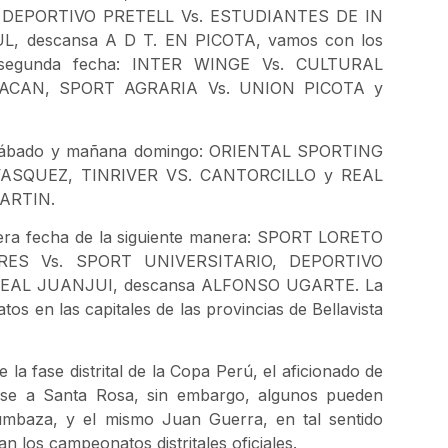
DEPORTIVO PRETELL Vs. ESTUDIANTES DE IN
 descansa A D T. EN PICOTA, vamos con los
a segunda fecha: INTER WINGE Vs. CULTURAL
CAN, SPORT AGRARIA Vs. UNION PICOTA y
sábado y mañana domingo: ORIENTAL SPORTING
VASQUEZ, TINRIVER VS. CANTORCILLO y REAL
ARTIN.
era fecha de la siguiente manera: SPORT LORETO
ES Vs. SPORT UNIVERSITARIO, DEPORTIVO
REAL JUANJUI, descansa ALFONSO UGARTE. La
s en las capitales de las provincias de Bellavista
 la fase distrital de la Copa Perú, el aficionado de
darse a Santa Rosa, sin embargo, algunos pueden
umbaza, y el mismo Juan Guerra, en tal sentido
 los campeonatos distritales oficiales.