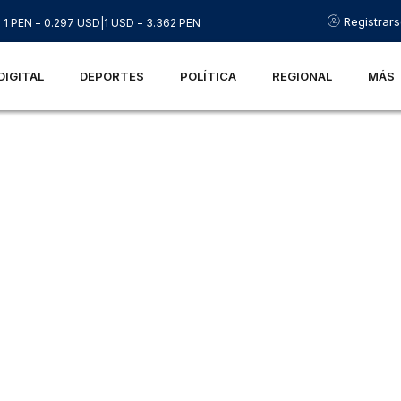
Registrar
1 PEN = 0.297 USD
|
1 USD = 3.362 PEN
DIGITAL
DEPORTES
POLÍTICA
REGIONAL
MÁS