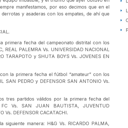
quipo imbatible, y el triunfo que ayer obtuvo en
 siempre manifestamos, por eso decimos que en el
a derrotas y asaderas con los empates, de ahí que
P
IAL.
imera fecha del campeonato distrital con los
Z FC, REAL PALEMRA Vs. UNIVERSIDAD NACIONAL
RO TARAPOTO y SHUTA BOYS Vs. JOVENES EN
 la primera fecha el fútbol “amateur” con los
ENIL SAN PEDRO y DEFENSOR SAN ANTONIO Vs.
 tres partidos válidos por la primera fecha del
NDI FC Vs. SAN JUAN BAUTISTA, JUVENTUD
O Vs. DEFENSOR CACATACHI.
la siguiente manera: H&G Vs. RICARDO PALMA,