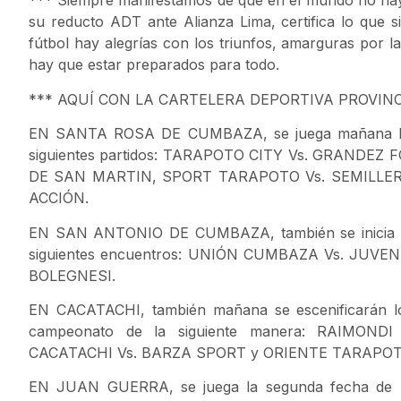
*** Siempre manifestamos de que en el mundo no hay e
su reducto ADT ante Alianza Lima, certifica lo que
fútbol hay alegrías con los triunfos, amarguras por l
hay que estar preparados para todo.
*** AQUÍ CON LA CARTELERA DEPORTIVA PROVINC
EN SANTA ROSA DE CUMBAZA, se juega mañana la pr
siguientes partidos: TARAPOTO CITY Vs. GRANDE
DE SAN MARTIN, SPORT TARAPOTO Vs. SEMILLE
ACCIÓN.
EN SAN ANTONIO DE CUMBAZA, también se inicia con
siguientes encuentros: UNIÓN CUMBAZA Vs. JUV
BOLEGNESI.
EN CACATACHI, también mañana se escenificarán los
campeonato de la siguiente manera: RAIMO
CACATACHI Vs. BARZA SPORT y ORIENTE TARAPOT
EN JUAN GUERRA, se juega la segunda fecha de 