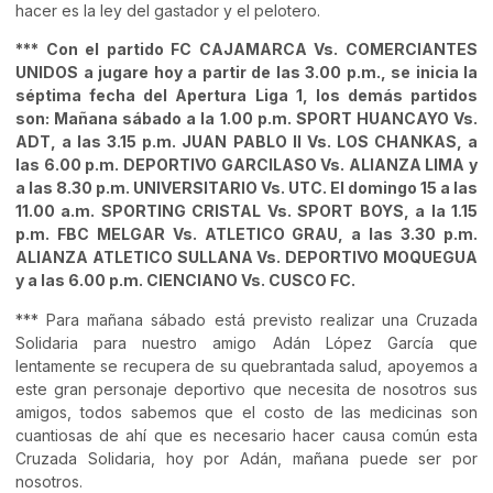
hacer es la ley del gastador y el pelotero.
*** Con el partido FC CAJAMARCA Vs. COMERCIANTES
UNIDOS a jugare hoy a partir de las 3.00 p.m., se inicia la
séptima fecha del Apertura Liga 1, los demás partidos
son: Mañana sábado a la 1.00 p.m. SPORT HUANCAYO Vs.
ADT, a las 3.15 p.m. JUAN PABLO II Vs. LOS CHANKAS, a
las 6.00 p.m. DEPORTIVO GARCILASO Vs. ALIANZA LIMA y
a las 8.30 p.m. UNIVERSITARIO Vs. UTC. El domingo 15 a las
11.00 a.m. SPORTING CRISTAL Vs. SPORT BOYS, a la 1.15
p.m. FBC MELGAR Vs. ATLETICO GRAU, a las 3.30 p.m.
ALIANZA ATLETICO SULLANA Vs. DEPORTIVO MOQUEGUA
y a las 6.00 p.m. CIENCIANO Vs. CUSCO FC.
*** Para mañana sábado está previsto realizar una Cruzada
Solidaria para nuestro amigo Adán López García que
lentamente se recupera de su quebrantada salud, apoyemos a
este gran personaje deportivo que necesita de nosotros sus
amigos, todos sabemos que el costo de las medicinas son
cuantiosas de ahí que es necesario hacer causa común esta
Cruzada Solidaria, hoy por Adán, mañana puede ser por
nosotros.