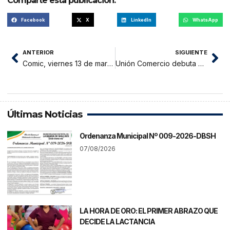
Comparte esta publicación:
Facebook
X
LinkedIn
WhatsApp
ANTERIOR
SIGUIENTE
Comic, viernes 13 de marzo 2026
Unión Comercio debuta el viernes 27 ante San Marcos FC en Huaraz: el “Poderoso” inicia la ruta hacia el ascenso
Últimas Noticias
Ordenanza Municipal Nº 009-2026-DBSH
07/08/2026
LA HORA DE ORO: EL PRIMER ABRAZO QUE
DECIDE LA LACTANCIA