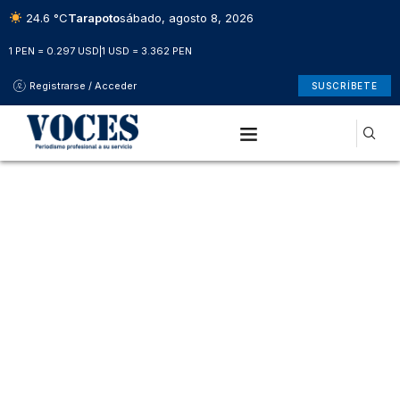
24.6 °C
Tarapoto
sábado, agosto 8, 2026
1 PEN = 0.297 USD
|
1 USD = 3.362 PEN
Registrarse / Acceder
SUSCRÍBETE