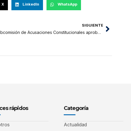
X
LinkedIn
WhatsApp
SIGUIENTE
Subcomisión de Acusaciones Constitucionales aprobó informe final contra Pedro Castillo por presunta traición a la Patria
ces rápidos
Categoría
tros
Actualidad