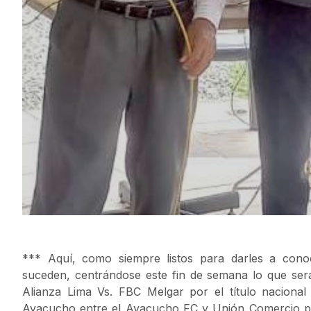
*** Aquí, como siempre listos para darles a conoc
suceden, centrándose este fin de semana lo que ser
Alianza Lima Vs. FBC Melgar por el título nacion
Ayacucho entre el Ayacucho FC y Unión Comercio por