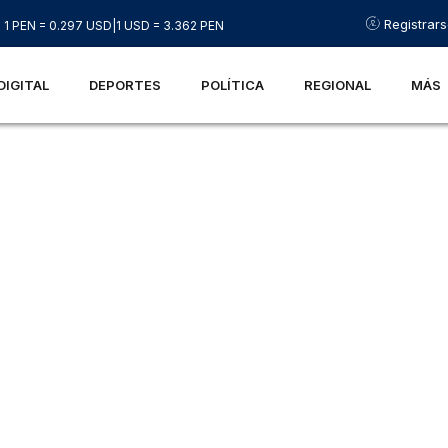
Registrar
1 PEN = 0.297 USD
|
1 USD = 3.362 PEN
DIGITAL
DEPORTES
POLÍTICA
REGIONAL
MÁS