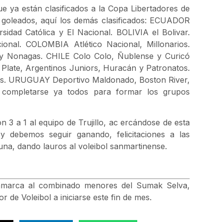
e ya están clasificados a la Copa Libertadores de
 goleados, aquí los demás clasificados: ECUADOR
sidad Católica y El Nacional. BOLIVIA el Bolivar.
onal. COLOMBIA Atlético Nacional, Millonarios.
 Nonagas. CHILE Colo Colo, Ñublense y Curicó
Plate, Argentinos Juniors, Huracán y Patronatos.
ans. URUGUAY Deportivo Maldonado, Boston River,
 completarse ya todos para formar los grupos
 a 1 al equipo de Trujillo, ac ercándose de esta
y debemos seguir ganando, felicitaciones a las
guna, dando lauros al voleibol sanmartinense.
ajamarca al combinado menores del Sumak Selva,
 de Voleibol a iniciarse este fin de mes.