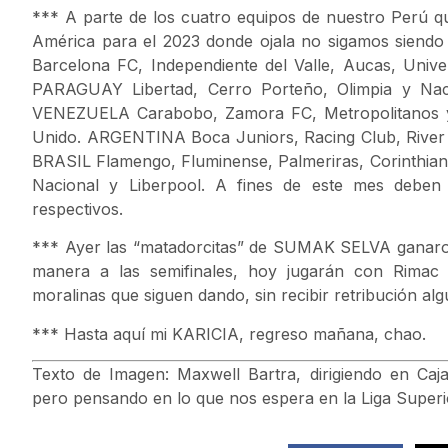
*** A parte de los cuatro equipos de nuestro Perú qu
América para el 2023 donde ojala no sigamos siendo
Barcelona FC, Independiente del Valle, Aucas, Univer
PARAGUAY Libertad, Cerro Porteño, Olimpia y Naci
VENEZUELA Carabobo, Zamora FC, Metropolitanos y
Unido. ARGENTINA Boca Juniors, Racing Club, River 
BRASIL Flamengo, Fluminense, Palmeriras, Corinthi
Nacional y Liberpool. A fines de este mes deben
respectivos.
*** Ayer las “matadorcitas” de SUMAK SELVA ganaron 3
manera a las semifinales, hoy jugarán con Rimac 
moralinas que siguen dando, sin recibir retribución al
*** Hasta aquí mi KARICIA, regreso mañana, chao.
Texto de Imagen: Maxwell Bartra, dirigiendo en C
pero pensando en lo que nos espera en la Liga Superior