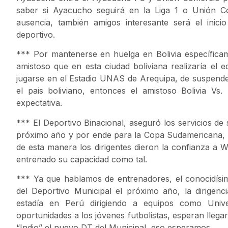
saber si Ayacucho seguirá en la Liga 1 o Unión C
ausencia, también amigos interesante será el inic
deportivo.
*** Por mantenerse en huelga en Bolivia específica
amistoso que en esta ciudad boliviana realizaría el e
jugarse en el Estadio UNAS de Arequipa, de suspende
el pais boliviano, entonces el amistoso Bolivia V
expectativa.
*** El Deportivo Binacional, aseguró los servicios de
próximo año y por ende para la Copa Sudamericana, 
de esta manera los dirigentes dieron la confianza a 
entrenado su capacidad como tal.
*** Ya que hablamos de entrenadores, el conocidísi
del Deportivo Municipal el próximo año, la dirigenci
estadía en Perú dirigiendo a equipos como Unive
oportunidades a los jóvenes futbolistas, esperan llega
“Indio” el nuevo DT del Municipal, eso esperamos.