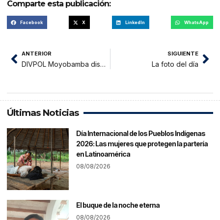
Comparte esta publicación:
Facebook
X
LinkedIn
WhatsApp
ANTERIOR
SIGUIENTE
DIVPOL Moyobamba dispuso suspender vacaciones de policías
La foto del día
Últimas Noticias
Día Internacional de los Pueblos Indígenas
2026: Las mujeres que protegen la partería
en Latinoamérica
08/08/2026
El buque de la noche eterna
08/08/2026