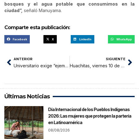
bosques y el agua potable que consumimos en la
ciudad”,
señaló Manuyama.
Comparte esta publicación:
Facebook
X
LinkedIn
WhatsApp
ANTERIOR
SIGUIENTE
Universitario exige “ejemplar” sanción a Alianza Lima por apagar la luz de Matute
Huachitas, viernes 10 de noviembre 2023
Últimas Noticias
Día Internacional de los Pueblos Indígenas
2026: Las mujeres que protegen la partería
en Latinoamérica
08/08/2026