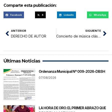
Comparte esta publicación:
Facebook
X
LinkedIn
WhatsApp
ANTERIOR
SIGUIENTE
DERECHO DE AUTOR
Concierto de música clásica en Tarapoto
Últimas Noticias
Ordenanza Municipal Nº 009-2026-DBSH
07/08/2026
LA HORA DE ORO: EL PRIMER ABRAZO QUE