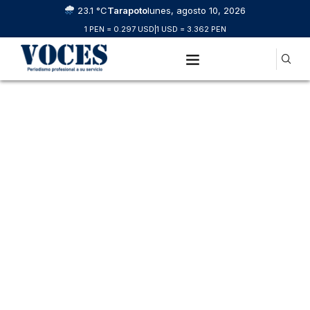
23.1 °C
Tarapoto
lunes, agosto 10, 2026
1 PEN = 0.297 USD
|
1 USD = 3.362 PEN