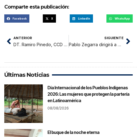
Comparte esta publicación:
Facebook
X
LinkedIn
WhatsApp
ANTERIOR
SIGUIENTE
DT. Ramiro Pinedo, CCD El Tumi: “Conseguimos grandes logros en este año”
Pablo Zegarra dirigirá a Molinos El Pirata FC
Últimas Noticias
Día Internacional de los Pueblos Indígenas
2026: Las mujeres que protegen la partería
en Latinoamérica
08/08/2026
El buque de la noche eterna