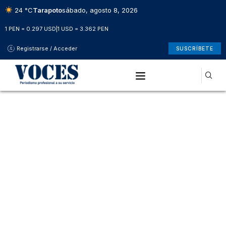
24 °C
Tarapoto
sábado, agosto 8, 2026
1 PEN = 0.297 USD
|
1 USD = 3.362 PEN
Registrarse / Acceder
SUSCRÍBETE