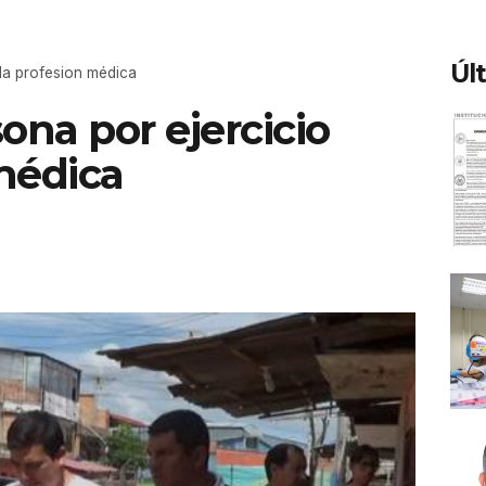
Úl
 la profesion médica
ona por ejercicio
 médica