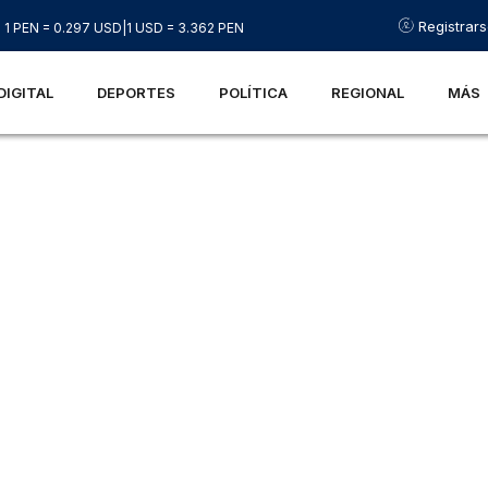
Registrar
1 PEN = 0.297 USD
|
1 USD = 3.362 PEN
DIGITAL
DEPORTES
POLÍTICA
REGIONAL
MÁS