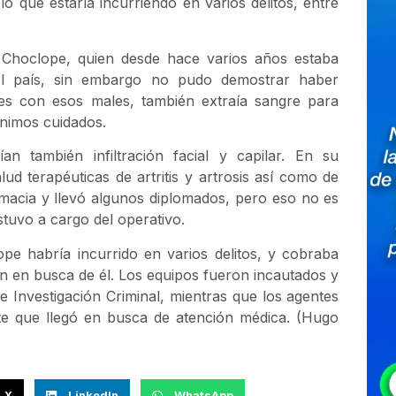
o que estaría incurriendo en varios delitos, entre
a Choclope, quien desde hace varios años estaba
el país, sin embargo no pudo demostrar haber
ntes con esos males, también extraía sangre para
ínimos cuidados.
an también infiltración facial y capilar. En su
ud terapéuticas de artritis y artrosis así como de
armacia y llevó algunos diplomados, pero eso no es
estuvo a cargo del operativo.
pe habría incurrido en varios delitos, y cobraba
an en busca de él. Los equipos fueron incautados y
e Investigación Criminal, mientras que los agentes
nte que llegó en busca de atención médica. (Hugo
X
LinkedIn
WhatsApp