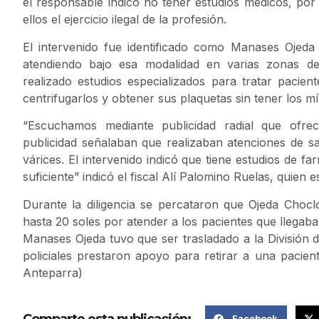
el responsable indicó no tener estudios médicos, por l
ellos el ejercicio ilegal de la profesión.
El intervenido fue identificado como Manases Ojed
atendiendo bajo esa modalidad en varias zonas d
realizado estudios especializados para tratar pacie
centrifugarlos y obtener sus plaquetas sin tener los m
“Escuchamos mediante publicidad radial que ofrecí
publicidad señalaban que realizaban atenciones de sal
várices. El intervenido indicó que tiene estudios de f
suficiente” indicó el fiscal Alí Palomino Ruelas, quien 
Durante la diligencia se percataron que Ojeda Choclo
hasta 20 soles por atender a los pacientes que llegab
Manases Ojeda tuvo que ser trasladado a la División d
policiales prestaron apoyo para retirar a una pacie
Anteparra)
Comparte esta publicación:
Facebook