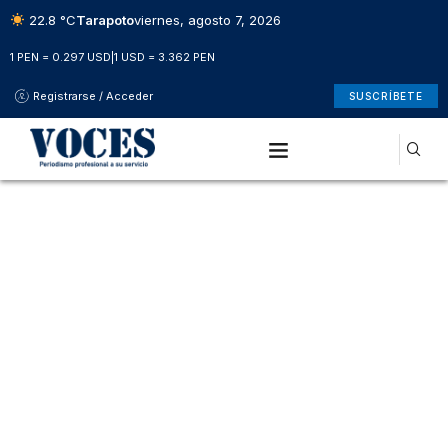
22.8 °C
Tarapoto
viernes, agosto 7, 2026
1 PEN = 0.297 USD
|
1 USD = 3.362 PEN
Registrarse / Acceder
SUSCRÍBETE