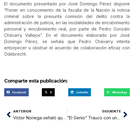
El documento presentado por José Domingo Pérez dispone
“Poner en conocimiento de la fiscalía de la Nación la noticia
criminal sobre la presunta comisión del delito contra la
administración de justicia, en las modalidades de encubrimiento
personal y encubrimiento real, por parte de Pedro Gonzalo
Chávarry Vallejos”. En el documento elaborado por José
Domingo Pérez, se señala que Pedro Chávarry intenta
entorpecer u obstruir el acuerdo de colaboración eficaz con
Odebrecht.
Comparte esta publicación:
Facebook
X
LinkedIn
WhatsApp
ANTERIOR
SIGUIENTE
Víctor Noriega señaló que se hizo todo lo posible pero no logro cumplir el objetivo
“El Genio” Trauco con un pie en San Lorenzo para jugar la Libertadores