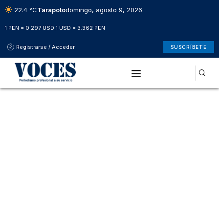
22.4 °C
Tarapoto
domingo, agosto 9, 2026
1 PEN = 0.297 USD
|
1 USD = 3.362 PEN
Registrarse / Acceder
SUSCRÍBETE