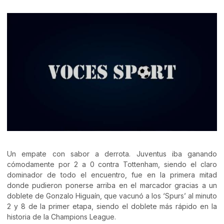
Un empate con sabor a derrota. Juventus iba ganando
cómodamente por 2 a 0 contra Tottenham, siendo el claro
dominador de todo el encuentro, fue en la primera mitad
donde pudieron ponerse arriba en el marcador gracias a un
doblete de Gonzalo Higuaín, que vacunó a los ‘Spurs’ al minuto
2 y 8 de la primer etapa, siendo el doblete más rápido en la
historia de la Champions League.