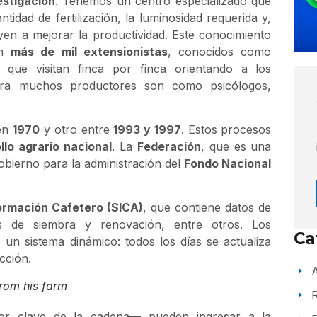
estigación
. Tenemos un centro especializado que
antidad de fertilización, la luminosidad requerida y,
yen a mejorar la productividad. Este conocimiento
on
más de mil extensionistas
, conocidos como
 que visitan finca por finca orientando a los
para muchos productores son como psicólogos,
 en
1970
y otro entre
1993 y 1997
. Estos procesos
llo agrario nacional
. La
Federación
, que es una
obierno para la administración del
Fondo Nacional
ormación Cafetero (SICA)
, que contiene datos de
as de siembra y renovación, entre otros. Los
Ca
 un sistema dinámico: todos los días se actualiza
cción.
A
from his farm
tor clave de la cadena— pueden ingresar a la