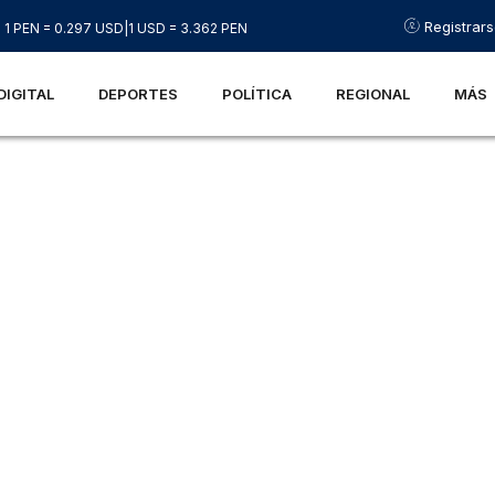
Registrar
1 PEN = 0.297 USD
|
1 USD = 3.362 PEN
DIGITAL
DEPORTES
POLÍTICA
REGIONAL
MÁS