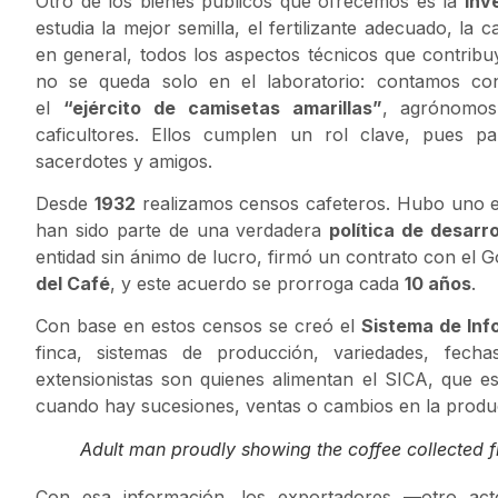
Otro de los bienes públicos que ofrecemos es la
inv
estudia la mejor semilla, el fertilizante adecuado, la c
en general, todos los aspectos técnicos que contribu
no se queda solo en el laboratorio: contamos c
el
“ejército de camisetas amarillas”
, agrónomos
caficultores. Ellos cumplen un rol clave, pues 
sacerdotes y amigos.
Desde
1932
realizamos censos cafeteros. Hubo uno
han sido parte de una verdadera
política de desarro
entidad sin ánimo de lucro, firmó un contrato con el G
del Café
, y este acuerdo se prorroga cada
10 años
.
Con base en estos censos se creó el
Sistema de Inf
finca, sistemas de producción, variedades, fech
extensionistas son quienes alimentan el SICA, que es
cuando hay sucesiones, ventas o cambios en la produ
Adult man proudly showing the coffee collected 
Con esa información, los exportadores —otro ac