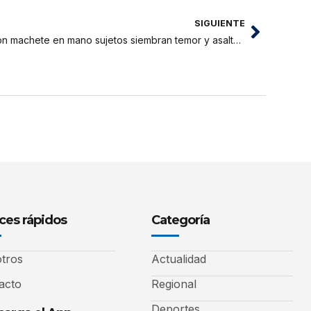
SIGUIENTE
Con machete en mano sujetos siembran temor y asaltan en el jirón Sinchi Roca
ces rápidos
Categoría
tros
Actualidad
acto
Regional
Deportes