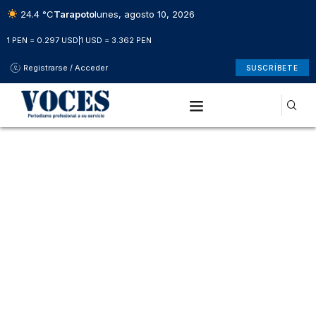
24.4 °C
Tarapoto
lunes, agosto 10, 2026
1 PEN = 0.297 USD
|
1 USD = 3.362 PEN
Registrarse / Acceder
SUSCRÍBETE