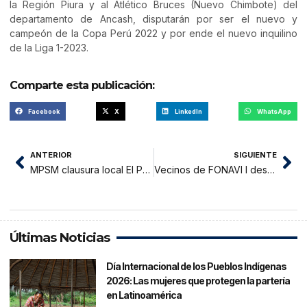
la Región Piura y al Atlético Bruces (Nuevo Chimbote) del
departamento de Ancash, disputarán por ser el nuevo y
campeón de la Copa Perú 2022 y por ende el nuevo inquilino
de la Liga 1-2023.
Comparte esta publicación:
Facebook
X
LinkedIn
WhatsApp
ANTERIOR
SIGUIENTE
MPSM clausura local El Pacifico, cuya propietaria es la alcaldesa electa Lluni Perea
Vecinos de FONAVI I desalojan a presunto propietario que quizo adueñarse de espacio recreativo
Últimas Noticias
Día Internacional de los Pueblos Indígenas
2026: Las mujeres que protegen la partería
en Latinoamérica