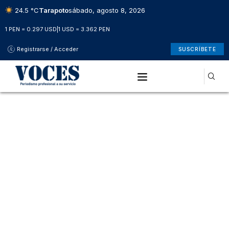
24.5 °C
Tarapoto
sábado, agosto 8, 2026
1 PEN = 0.297 USD
|
1 USD = 3.362 PEN
Registrarse / Acceder
SUSCRÍBETE