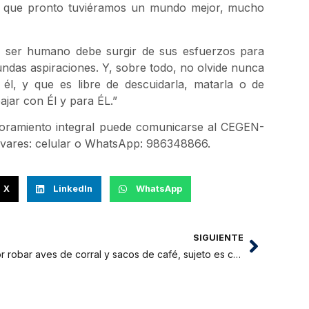
para que pronto tuviéramos un mundo mejor, mucho
o ser humano debe surgir de sus esfuerzos para
undas aspiraciones. Y, sobre todo, no olvide nunca
 él, y que es libre de descuidarla, matarla o de
jar con Él y para ÉL.”
ejoramiento integral puede comunicarse al CEGEN-
livares: celular o WhatsApp: 986348866.
X
LinkedIn
WhatsApp
SIGUIENTE
Por robar aves de corral y sacos de café, sujeto es capturado por las rondas