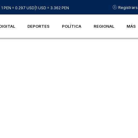
Registrar
1 PEN = 0.297 USD
|
1 USD = 3.362 PEN
DIGITAL
DEPORTES
POLÍTICA
REGIONAL
MÁS