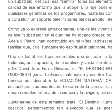
un substrato, del cual esa “semilla” toma los element
calidad de ese entorno que la acoge. Ello rige pues 
cualidades genéticas de los progenitores, hasta las cond
a constituir un soporte determinante del desarrollo in
Como ya lo expresé anteriormente, una de las vivenci
de ese “substrato” en el cual me ha tocado crecer, s
Adela y Pietro, han constituido en mi niñez, adolescen
familiar que, cual fundamento espiritual invalorable, h
Uno de los libros trascendentales que descubrí a l
(además, por supuesto, de la sublime y vasta literatur
y Dr. David Juan Ferriz Olivares) es “EL DESTINO 
(1883-1947) genial biofísico, matemático y escritor fra
famoso por descubrir la ECUACIÓN MATEMÁTICA
destacó por sus escritos de filosofía de la ciencia, es
unión complementaria de la ciencia y la religión, así co
Justamente de esta temática trata “El Destino Human
descubrí pensamientos tan elevados que se ace