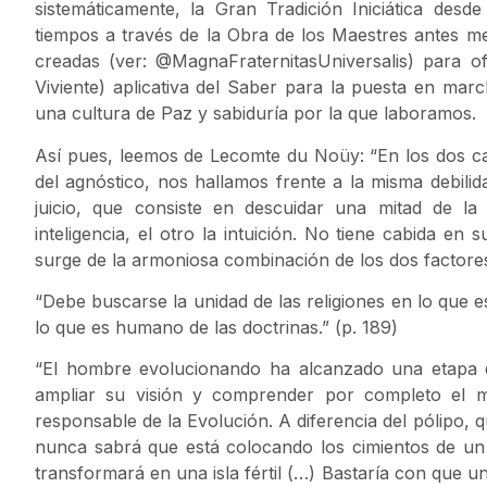
sistemáticamente, la Gran Tradición Iniciática des
tiempos a través de la Obra de los Maestres antes me
creadas (ver: @MagnaFraternitasUniversalis) para o
Viviente) aplicativa del Saber para la puesta en mar
una cultura de Paz y sabiduría por la que laboramos.
Así pues, leemos de Lecomte du Noüy: “En los dos caso
del agnóstico, nos hallamos frente a la misma debili
juicio, que consiste en descuidar una mitad de la
inteligencia, el otro la intuición. No tiene cabida e
surge de la armoniosa combinación de los dos factores
“Debe buscarse la unidad de las religiones en lo que es
lo que es humano de las doctrinas.” (p. 189)
“El hombre evolucionando ha alcanzado una etapa e
ampliar su visión y comprender por completo el 
responsable de la Evolución. A diferencia del pólipo, q
nunca sabrá que está colocando los cimientos de un a
transformará en una isla fértil (…) Bastaría con que 