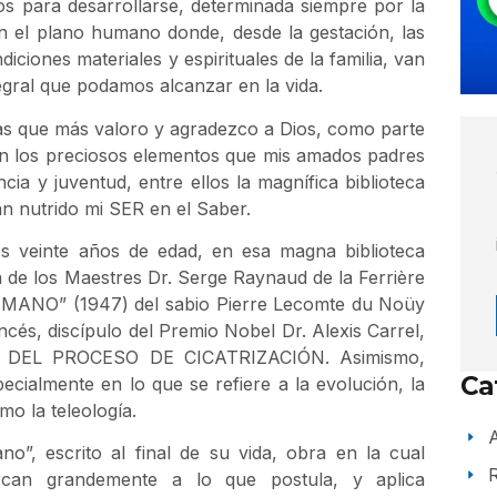
os para desarrollarse, determinada siempre por la
en el plano humano donde, desde la gestación, las
iciones materiales y espirituales de la familia, van
tegral que podamos alcanzar en la vida.
as que más valoro y agradezco a Dios, como parte
on los preciosos elementos que mis amados padres
cia y juventud, entre ellos la magnífica biblioteca
an nutrido mi SER en el Saber.
os veinte años de edad, en esa magna biblioteca
a de los Maestres Dr. Serge Raynaud de la Ferrière
HUMANO” (1947) del sabio Pierre Lecomte du Noüy
ncés, discípulo del Premio Nobel Dr. Alexis Carrel,
 DEL PROCESO DE CICATRIZACIÓN. Asimismo,
Ca
pecialmente en lo que se refiere a la evolución, la
mo la teleología.
A
o”, escrito al final de su vida, obra en la cual
rcan grandemente a lo que postula, y aplica