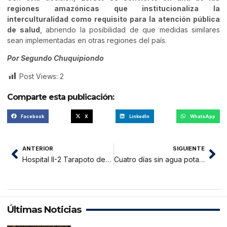
regiones amazónicas que institucionaliza la
interculturalidad como requisito para la atención pública
de salud
, abriendo la posibilidad de que medidas similares
sean implementadas en otras regiones del país.
Por Segundo Chuquipiondo
Post Views:
2
Comparte esta publicación:
Facebook
X
LinkedIn
WhatsApp
ANTERIOR
SIGUIENTE
Hospital II-2 Tarapoto descarta fallecimiento por dengue tras resultados negativos de laboratorio
Cuatro días sin agua potable afecta a vecinos de varios sectores de La Banda de Shilcayo
Últimas Noticias