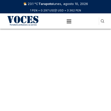
23.1 °C
Tarapoto
lunes, agosto 10, 2026
1 PEN = 0.297 USD
|
1 USD = 3.362 PEN