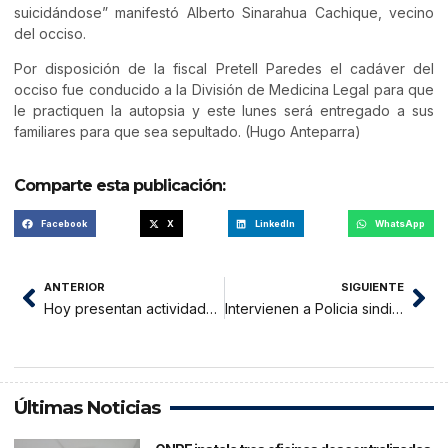
suicidándose” manifestó Alberto Sinarahua Cachique, vecino
del occiso.
Por disposición de la fiscal Pretell Paredes el cadáver del
occiso fue conducido a la División de Medicina Legal para que
le practiquen la autopsia y este lunes será entregado a sus
familiares para que sea sepultado. (Hugo Anteparra)
Comparte esta publicación:
Facebook
X
LinkedIn
WhatsApp
ANTERIOR
SIGUIENTE
Hoy presentan actividades del II Festival de la Hormiga en Moyobamba
Intervienen a Policia sindicado de integrar banda de robamotos
Últimas Noticias