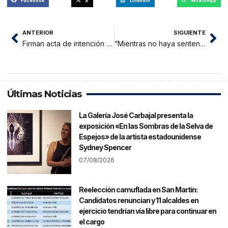
Facebook
X
LinkedIn
WhatsApp
ANTERIOR
SIGUIENTE
Firman acta de intención y compromisos para el desarrollo sostenible e inclusivo de San Martín
“Mientras no haya sentencia judicial la continuidad de presidente de APAFA depende de estatutos”
Últimas Noticias
La Galería José Carbajal presenta la
exposición «En las Sombras de la Selva de
Espejos» de la artista estadounidense
Sydney Spencer
07/08/2026
Reelección camuflada en San Martín:
Candidatos renuncian y 11 alcaldes en
ejercicio tendrían vía libre para continuar en
el cargo