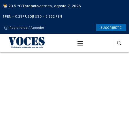
23.5 °C
Tarapoto
viernes, agosto 7, 2026
1 PEN = 0.297 USD
|
1 USD = 3.362 PEN
Registrarse / Acceder
SUSCRÍBETE