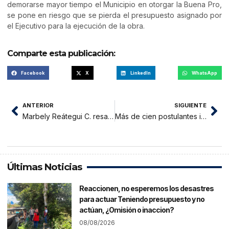
demorarse mayor tiempo el Municipio en otorgar la Buena Pro,
se pone en riesgo que se pierda el presupuesto asignado por
el Ejecutivo para la ejecución de la obra.
Comparte esta publicación:
Facebook
X
LinkedIn
WhatsApp
ANTERIOR
SIGUIENTE
Marbely Reátegui C. resaltó labor social desarrollada durante su gestión en Prefectura
Más de cien postulantes ingresarán a la UNSM por el CPU
Últimas Noticias
Reaccionen, no esperemos los desastres
para actuar Teniendo presupuesto y no
actúan, ¿Omisión o inaccion?
08/08/2026