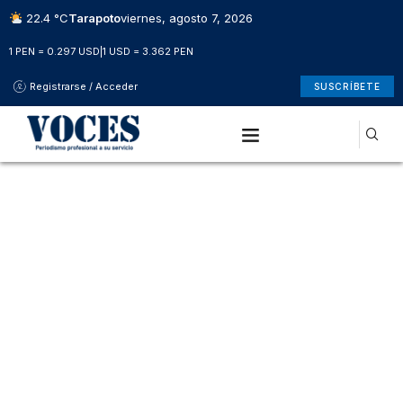
22.4 °C
Tarapoto
viernes, agosto 7, 2026
1 PEN = 0.297 USD
|
1 USD = 3.362 PEN
Registrarse / Acceder
SUSCRÍBETE