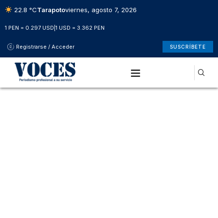
22.8 °C
Tarapoto
viernes, agosto 7, 2026
1 PEN = 0.297 USD
|
1 USD = 3.362 PEN
Registrarse / Acceder
SUSCRÍBETE