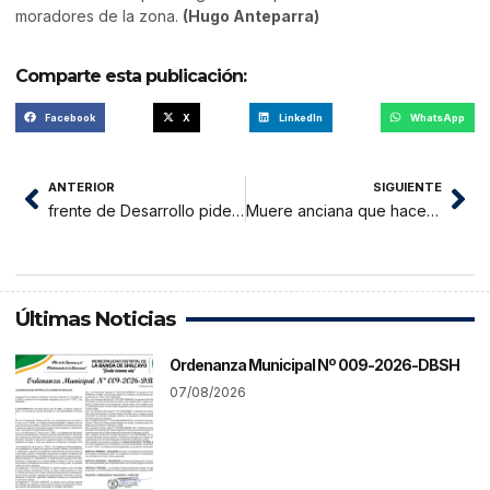
moradores de la zona.
(Hugo Anteparra)
Comparte esta publicación:
Facebook
X
LinkedIn
WhatsApp
ANTERIOR
SIGUIENTE
frente de Desarrollo pide información sobre Ciclovía
Muere anciana que hace un mes fue desalojada de su vivienda
Últimas Noticias
Ordenanza Municipal Nº 009-2026-DBSH
07/08/2026