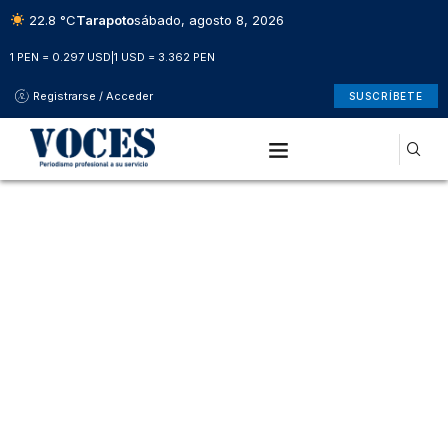
22.8 °C
Tarapoto
sábado, agosto 8, 2026
1 PEN = 0.297 USD
|
1 USD = 3.362 PEN
Registrarse / Acceder
SUSCRÍBETE