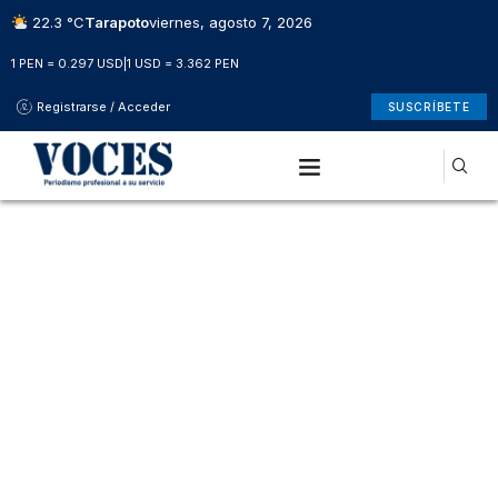
22.3 °C
Tarapoto
viernes, agosto 7, 2026
1 PEN = 0.297 USD
|
1 USD = 3.362 PEN
Registrarse / Acceder
SUSCRÍBETE