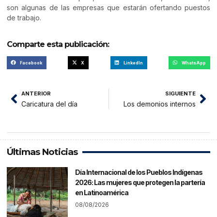
son algunas de las empresas que estarán ofertando puestos
de trabajo.
Comparte esta publicación:
Facebook
X
LinkedIn
WhatsApp
ANTERIOR
SIGUIENTE
Caricatura del día
Los demonios internos
Últimas Noticias
Día Internacional de los Pueblos Indígenas
2026: Las mujeres que protegen la partería
en Latinoamérica
08/08/2026