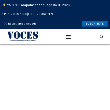
25.9 °C
Tarapoto
sábado, agosto 8, 2026
1 PEN = 0.297 USD
|
1 USD = 3.362 PEN
Registrarse / Acceder
SUSCRÍBETE