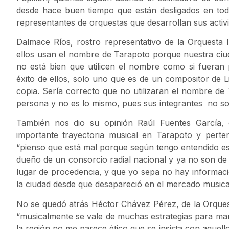
desde hace buen tiempo que están desligados en tod
representantes de orquestas que desarrollan sus activ
Dalmace Ríos, rostro representativo de la Orquesta I
ellos usan el nombre de Tarapoto porque nuestra ci
no está bien que utilicen el nombre como si fuera
éxito de ellos, solo uno que es de un compositor de 
copia. Sería correcto que no utilizaran el nombre de
persona y no es lo mismo, pues sus integrantes no son
También nos dio su opinión Raúl Fuentes García,
importante trayectoria musical en Tarapoto y pert
“pienso que está mal porque según tengo entendido es
dueño de un consorcio radial nacional y ya no son de
lugar de procedencia, y que yo sepa no hay informaci
la ciudad desde que desapareció en el mercado musical
No se quedó atrás Héctor Chávez Pérez, de la Orquest
“musicalmente se vale de muchas estrategias para m
la región no me parece ético que se insista con aquello