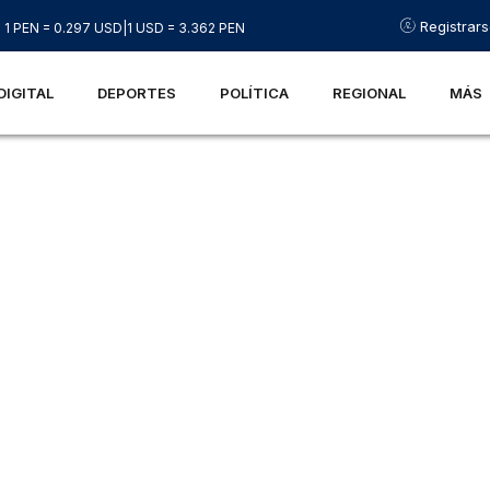
Registrar
1 PEN = 0.297 USD
|
1 USD = 3.362 PEN
DIGITAL
DEPORTES
POLÍTICA
REGIONAL
MÁS