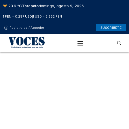
23.6 °C
Tarapoto
domingo, agosto 9, 2026
1 PEN = 0.297 USD
|
1 USD = 3.362 PEN
Registrarse / Acceder
SUSCRÍBETE