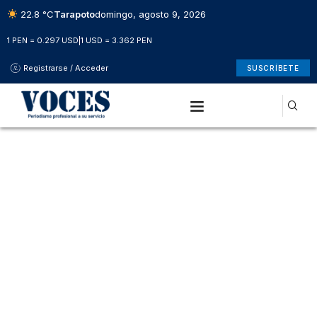
22.8 °C
Tarapoto
domingo, agosto 9, 2026
1 PEN = 0.297 USD
|
1 USD = 3.362 PEN
Registrarse / Acceder
SUSCRÍBETE