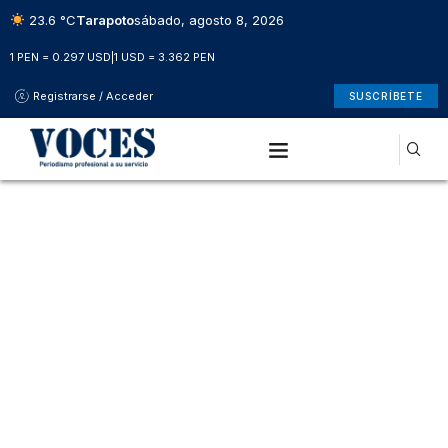
23.6 °C
Tarapoto
sábado, agosto 8, 2026
1 PEN = 0.297 USD
|
1 USD = 3.362 PEN
Registrarse / Acceder
SUSCRÍBETE