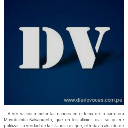
– A ver vamos a meter las narices en el tema de la carretera
Moyobamba-Balsapuerto, que en los últimos días se quiere
politizar. La verdad de la milanesa es que, el todavía alcalde de