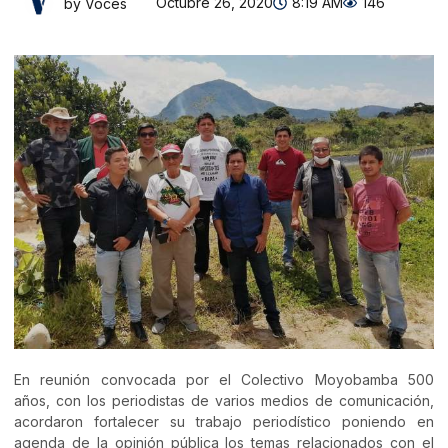
Octubre 26, 2020
8:19 AM
146
by Voces
En reunión convocada por el Colectivo Moyobamba 500
años, con los periodistas de varios medios de comunicación,
acordaron fortalecer su trabajo periodístico poniendo en
agenda de la opinión pública los temas relacionados con el