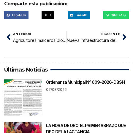
Comparte esta publicación:
Facebook
X
LinkedIn
WhatsApp
ANTERIOR
SIGUIENTE
Agricultores maiceros bloquean carretera FBT en el sector Maronilla
Nueva infraestructura del Colegio Jiménez Pimentel se inunda
Últimas Noticias
Ordenanza Municipal Nº 009-2026-DBSH
07/08/2026
LA HORA DE ORO: EL PRIMER ABRAZO QUE
DECIDE LA LACTANCIA