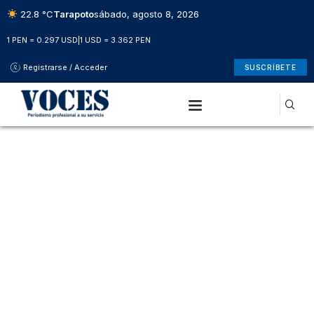
22.8 °C
Tarapoto
sábado, agosto 8, 2026
1 PEN = 0.297 USD
|
1 USD = 3.362 PEN
Registrarse / Acceder
SUSCRÍBETE