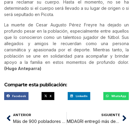
para reclamar su cuerpo. Hasta el momento, no se ha
determinado si el cuerpo será llevado a su lugar de origen o si
será sepultado en Picota.
La muerte de Cesar Augusto Pérez Freyre ha dejado un
profundo pesar en la población, especialmente entre aquellos
que lo conocieron como un talentoso jugador de fútbol. Sus
allegados y amigos le recuerdan como una persona
carismática y apasionada por el deporte. Mientras tanto, la
población se une en solidaridad para acompañar y brindar
apoyo a la familia en estos momentos de profundo dolor.
(Hugo Anteparra)
Comparte esta publicación:
Facebook
X
LinkedIn
WhatsApp
ANTERIOR
SIGUIENTE
Más de 900 pobladores accederán a atenciones médicas para el cuidado visual y dental
MIDAGRI entregó más de S/ 453 millones a favor de los productores agrarios