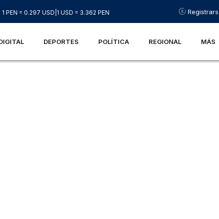
Registrar
1 PEN = 0.297 USD
|
1 USD = 3.362 PEN
DIGITAL
DEPORTES
POLÍTICA
REGIONAL
MÁS