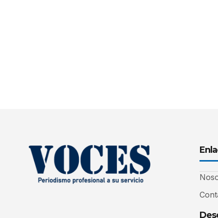
Enla
Noso
Cont
Desc