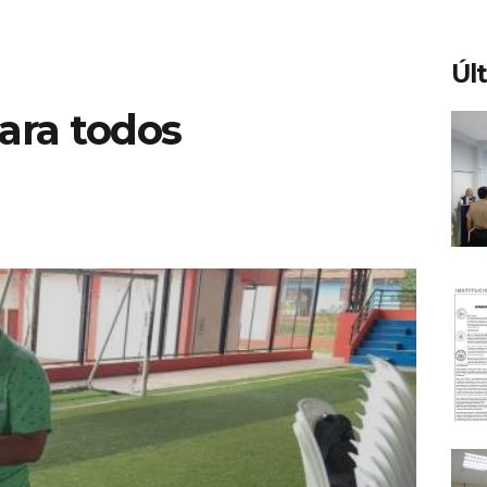
Úl
ara todos