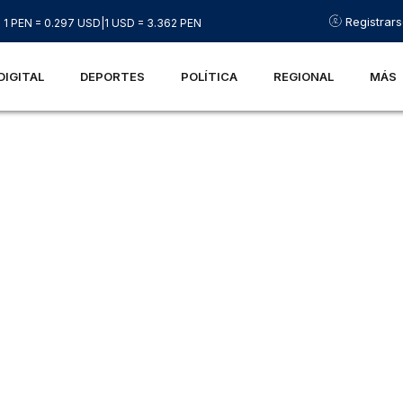
Registrar
1 PEN = 0.297 USD
|
1 USD = 3.362 PEN
DIGITAL
DEPORTES
POLÍTICA
REGIONAL
MÁS