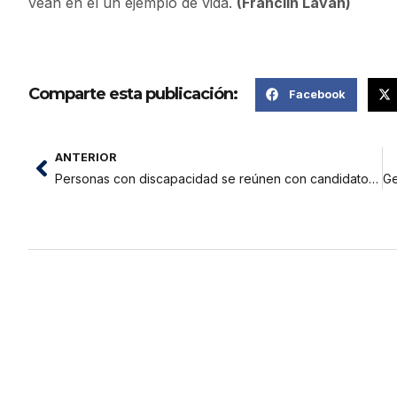
vean en él un ejemplo de vida.
(Franclin Laván)
Comparte esta publicación:
Facebook
ANTERIOR
Personas con discapacidad se reúnen con candidatos al gobierno regional