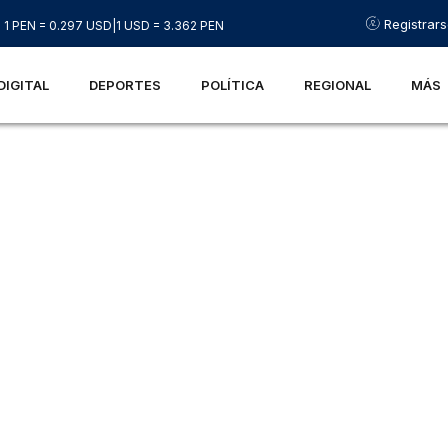
Registrar
1 PEN = 0.297 USD
|
1 USD = 3.362 PEN
DIGITAL
DEPORTES
POLÍTICA
REGIONAL
MÁS