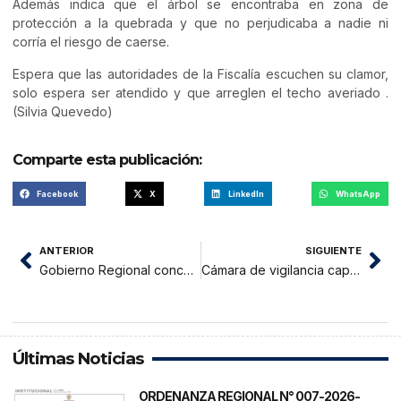
Además indica que el árbol se encontraba en zona de
protección a la quebrada y que no perjudicaba a nadie ni
corría el riesgo de caerse.
Espera que las autoridades de la Fiscalía escuchen su clamor,
solo espera ser atendido y que arreglen el techo averiado .
(Silvia Quevedo)
Comparte esta publicación:
Facebook
X
LinkedIn
WhatsApp
ANTERIOR
SIGUIENTE
Gobierno Regional concesionó 70 hectáreas a rondas campesinas
Cámara de vigilancia capta robando a sujeto vestido con polo de Alianza Lima
Últimas Noticias
ORDENANZA REGIONAL N° 007-2026-