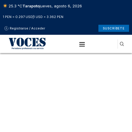
25.3 °C
Tarapoto
jueves, agosto 6, 2026
1 PEN = 0.297 USD
|
1 USD = 3.362 PEN
Registrarse / Acceder
SUSCRÍBETE