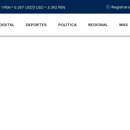
Registrar
1 PEN = 0.297 USD
|
1 USD = 3.362 PEN
DIGITAL
DEPORTES
POLÍTICA
REGIONAL
MÁS