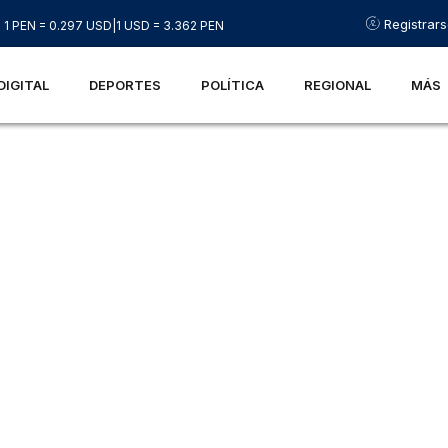
Registrar
1 PEN = 0.297 USD
|
1 USD = 3.362 PEN
DIGITAL
DEPORTES
POLÍTICA
REGIONAL
MÁS