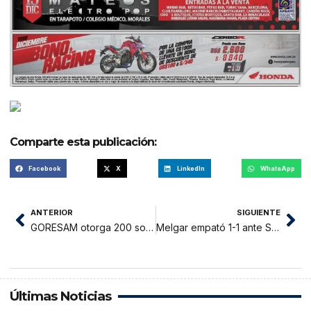
Comparte esta publicación:
Facebook
X
LinkedIn
WhatsApp
ANTERIOR
SIGUIENTE
GORESAM otorga 200 soles a trabajadores, y sector público levanta huelga
Melgar empató 1-1 ante Sporting Cristal en primera final de Playoffs
Últimas Noticias