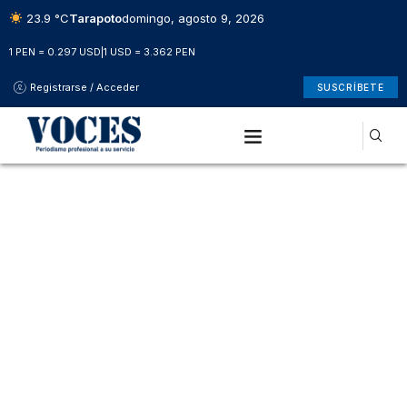
23.9 °C
Tarapoto
domingo, agosto 9, 2026
1 PEN = 0.297 USD
|
1 USD = 3.362 PEN
Registrarse / Acceder
SUSCRÍBETE