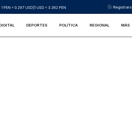
Registrar
1 PEN = 0.297 USD
|
1 USD = 3.362 PEN
DIGITAL
DEPORTES
POLÍTICA
REGIONAL
MÁS